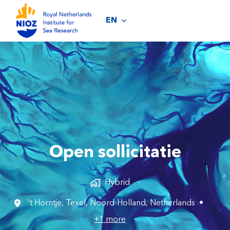
Skip
to
EN
Homepage
content
Open sollicitatie
Hybrid
't Horntje, Texel
,
Noord-Holland
,
Netherlands
•
+1 more